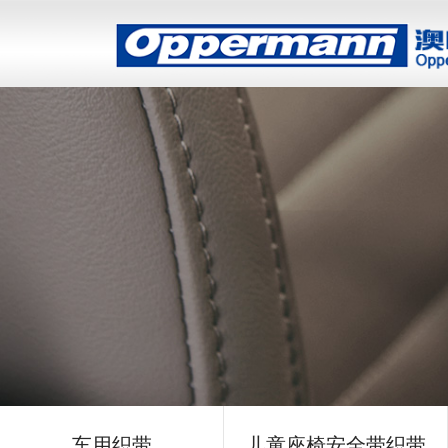
车用织带
儿童座椅安全带织带